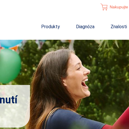
Nakupujte 
Produkty
Diagnóza
Znalosti
nutí