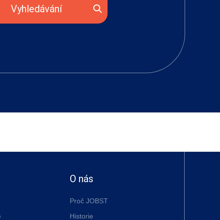
Vyhledávání
O nás
Proč JOBST
é
Historie