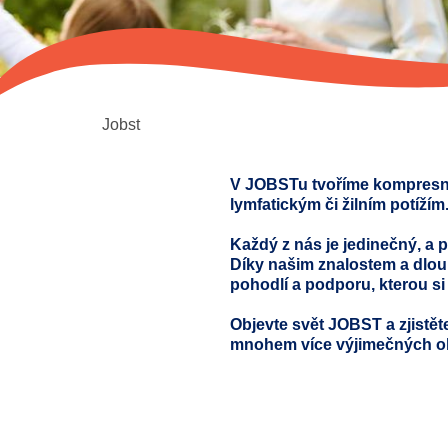
Jobst
V JOBSTu tvoříme kompresní ř
lymfatickým či žilním potížím
Každý z nás je jedinečný, a 
Díky našim znalostem a dlouh
pohodlí a podporu, kterou si
Objevte svět JOBST a zjistět
mnohem více výjimečných o