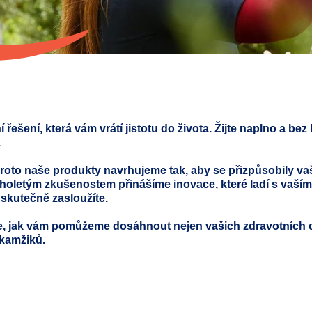
ešení, která vám vrátí jistotu do života. Žijte naplno a b
.
proto naše produkty navrhujeme tak, aby se přizpůsobily v
oletým zkušenostem přinášíme inovace, které ladí s vaším 
 skutečně zasloužíte.
e, jak vám pomůžeme dosáhnout nejen vašich zdravotních cí
kamžiků.