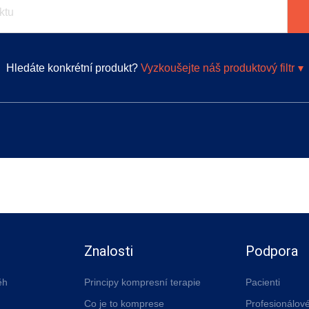
Hledáte konkrétní produkt?
Vyzkoušejte náš produktový filtr
Znalosti
Podpora
ěh
Principy kompresní terapie
Pacienti
Co je to komprese
Profesionálov