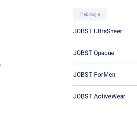
Flebologie
JOBST UltraSheer
Stylová kompresní punčocha.
JOBST Opaque
Komfortní každodenní kompr
punčocha.
JOBST ForMen
Stylové pánské kompresní po
JOBST ActiveWear
Kompresní podkolenky pro ak
životní styl