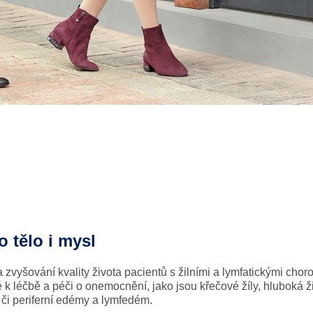
⠀
 tělo i mysl
yšování kvality života pacientů s žilními a lymfatickými chor
k léčbě a péči o onemocnění, jako jsou křečové žíly, hluboká ži
či periferní edémy a lymfedém.