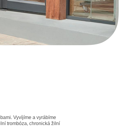
obami. Vyvíjíme a vyrábíme
lní trombóza, chronická žilní