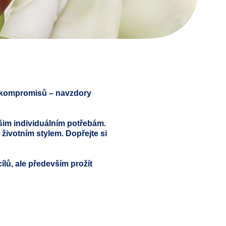
ez kompromisů – navzdory
ašim individuálním potřebám.
životním stylem. Dopřejte si
lů, ale především prožít