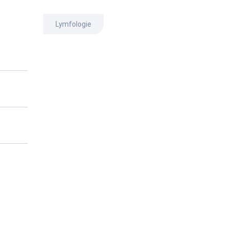
Lymfologie
esní
nožky.
tivní